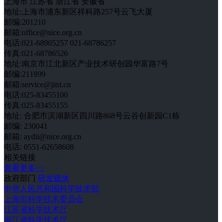
上海市
江苏省
浙江省
安徽省
地址:上海市浦东新区祥科路257号云飞大厦
邮编:201210
邮箱:office@nice.org.cn
电话:021-68905257 021-68786257
传真:021-68786526
地址:南京市江北新区产业技术研创园华富路7号
邮编:211899
邮箱:service@jitri.cn
电话:025-83455100
传真:025-83455155
地址: 合肥市滨湖新区四川路868号云谷创新园C1栋
邮编: 230041
邮箱: aydii@nice.org.cn
电话: 0551-62658608
相关链接
查看更多>>
政府部门
研发载体
中华人民共和国科学技术部
上海市科学技术委员会
江苏省科学技术厅
浙江省科学技术厅