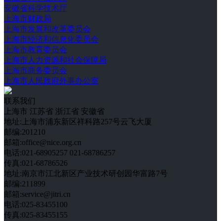
安徽省科学技术厅
上海市财政局
上海市发展和改革委员会
上海市经济和信息化委员会
上海市教育委员会
上海市人力资源和社会保障局
上海市商务委员会
上海市人民政府外事办公室
联系我们
上海市
江苏省
浙江省
安徽省
地址:上海市浦东新区祥科路257号云飞大厦
邮编:201210
邮箱:office@nice.org.cn
电话:021-68905257 021-68786257
传真:021-68786526
地址:南京市江北新区产业技术研创园华富路7号
邮编:211899
邮箱:service@jitri.cn
电话:025-83455100
传真:025-83455155