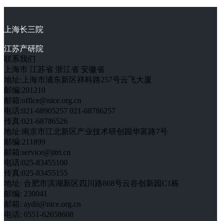
上海长三院
江苏产研院
联系我们
上海市
江苏省
浙江省
安徽省
地址:上海市浦东新区祥科路257号云飞大厦
邮编:201210
邮箱:office@nice.org.cn
电话:021-68905257 021-68786257
传真:021-68786526
地址:南京市江北新区产业技术研创园华富路7号
邮编:211899
邮箱:service@jitri.cn
电话:025-83455100
传真:025-83455155
地址: 合肥市滨湖新区四川路868号云谷创新园C1栋
邮编: 230041
邮箱: aydii@nice.org.cn
电话: 0551-62658608