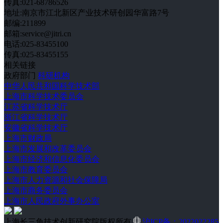
传真:021-68786526
地址:南京市江北新区产业技术研创园华富路7号
邮编:211899
邮箱:service@jitri.cn
电话:025-83455100
传真:025-83455155
相关链接
政府部门
科研机构
中华人民共和国科学技术部
上海市科学技术委员会
江苏省科学技术厅
浙江省科学技术厅
安徽省科学技术厅
上海市财政局
上海市发展和改革委员会
上海市经济和信息化委员会
上海市教育委员会
上海市人力资源和社会保障局
上海市商务委员会
上海市人民政府外事办公室
上海长三角技术创新研究院版权所有
沪ICP备：2022022285