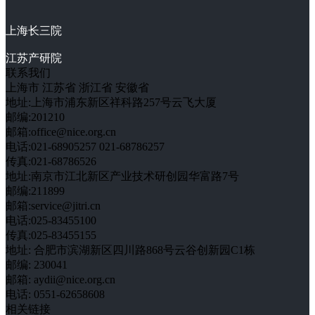
上海长三院
江苏产研院
联系我们
上海市
江苏省
浙江省
安徽省
地址:上海市浦东新区祥科路257号云飞大厦
邮编:201210
邮箱:office@nice.org.cn
电话:021-68905257 021-68786257
传真:021-68786526
地址:南京市江北新区产业技术研创园华富路7号
邮编:211899
邮箱:service@jitri.cn
电话:025-83455100
传真:025-83455155
地址: 合肥市滨湖新区四川路868号云谷创新园C1栋
邮编: 230041
邮箱: aydii@nice.org.cn
电话: 0551-62658608
相关链接