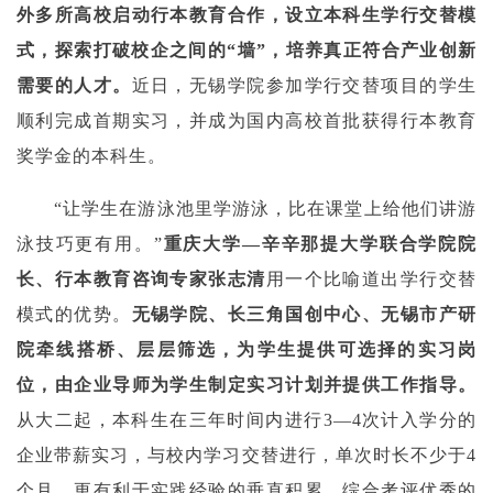
外多所高校启动行本教育合作，设立本科生学行交替模
式，探索打破校企之间的“墙”，培养真正符合产业创新
需要的人才。
近日，无锡学院参加学行交替项目的学生
顺利完成首期实习，并成为国内高校首批获得行本教育
奖学金的本科生。
“让学生在游泳池里学游泳，比在课堂上给他们讲游
泳技巧更有用。”
重庆大学—辛辛那提大学联合学院院
长、行本教育咨询专家张志清
用一个比喻道出学行交替
模式的优势。
无锡学院、长三角国创中心、无锡市产研
院牵线搭桥、层层筛选，为学生提供可选择的实习岗
位，由企业导师为学生制定实习计划并提供工作指导。
从大二起，本科生在三年时间内进行3—4次计入学分的
企业带薪实习，与校内学习交替进行，单次时长不少于4
个月，更有利于实践经验的垂直积累。综合考评优秀的