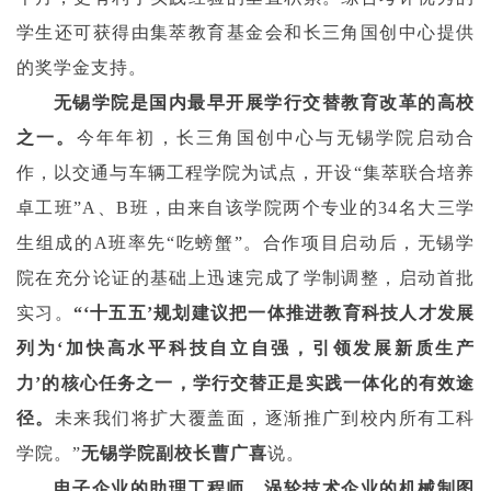
学生还可获得由集萃教育基金会和长三角国创中心提供
的奖学金支持。
无锡学院是国内最早开展学行交替教育改革的高校
之一。
今年年
初，
长三角国创中心与无锡学院启动合
作
，以交通与车辆工程学院为试点，开设“集萃联合培养
卓工班”A、B班，由来自该学院两个专业的34名大三学
生组成的A班率先“吃螃蟹”
。
合作
项目启动后，无锡学
院在充分论证的基础上迅速完成了学制调整，启动首批
实习。
“‘十五五’规划建议把一体推进教育科技人才发展
列为‘加快高水平科技自立自强，引领发展新质生产
力’的核心任务之一
，学行交替正是实践一体化的有效途
径。
未来我们将扩大覆盖面，逐渐推广到校内所有工科
学院。”
无锡学院副校长曹广喜
说。
电子企业的助理工程师、涡轮技术企业的机械制图