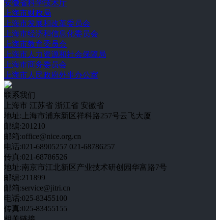
安徽省科学技术厅
上海市财政局
上海市发展和改革委员会
上海市经济和信息化委员会
上海市教育委员会
上海市人力资源和社会保障局
上海市商务委员会
上海市人民政府外事办公室
联系我们
上海市
江苏省
浙江省
安徽省
地址:上海市浦东新区祥科路257号云飞大厦
邮编:201210
邮箱:office@nice.org.cn
电话:021-68905257 021-68786257
传真:021-68786526
地址:南京市江北新区产业技术研创园华富路7号
邮编:211899
邮箱:service@jitri.cn
电话:025-83455100
传真:025-83455155
相关链接