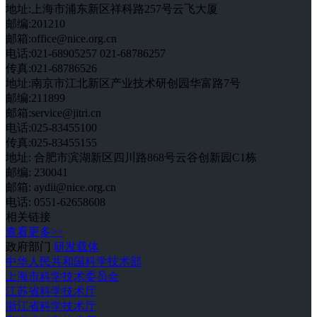
地址:上海市浦东新区祥科路257号云飞大厦
邮编:201210
邮箱:office@nice.org.cn
电话:021-68905257 021-68786257
传真:021-68786526
地址:南京市江北新区产业技术研创园华富路7号
邮编:211899
邮箱:service@jitri.cn
电话:025-83455100
传真:025-83455155
地址: 合肥市滨湖新区四川路868号云谷创新园C1栋
邮编: 230041
邮箱: aydii@nice.org.cn
电话: 0551-62658608
相关链接
查看更多>>
政府部门
研发载体
中华人民共和国科学技术部
上海市科学技术委员会
江苏省科学技术厅
浙江省科学技术厅